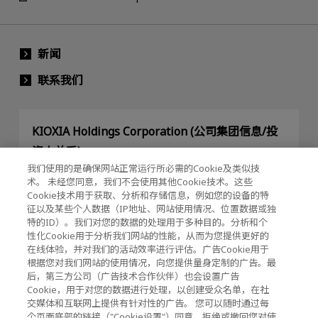
新闻
联系我们
KIOXIA Holdings Corporation (公司集团信息/投
资人关系)
我们使用的是确保网站正常运行所必需的Cookie及类似技
KIOXIA Holdings Corporation Home
术。 未经您同意，我们不会使用其他Cookie技术。这些
Cookie技术用于获取、分析和存储信息，例如您的设备的特
投资人关系
征以及某些个人数据（IP地址、网站使用情况、位置数据或独
特的ID）。我们对您的数据的处理用于多种目的。分析和个
性化Cookie用于分析我们网站的性能，从而为您提供更好的
在线体验，并对我们的活动效率进行评估。广告Cookie用于
根据您对我们网站的使用情况，向您提供量身定制的广告。最
后，第三方公司（广告技术合作伙伴）也会设置广告
Cookie，用于对您的数据进行处理，以创建受众名单，在社
交媒体和互联网上提供有针对性的广告。 您可以随时通过每
隐私政策
个页面底部的链接（"Cookie设置"）同意、拒绝或撤回您对使