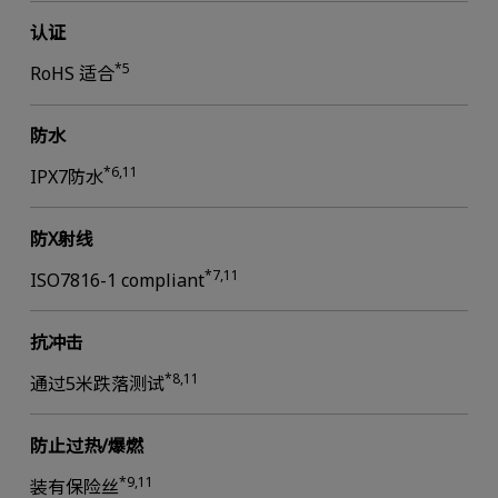
认证
*5
RoHS 适合
防水
*6,11
IPX7防水
防X射线
*7,11
ISO7816-1 compliant
抗冲击
*8,11
通过5米跌落测试
防止过热/爆燃
*9,11
装有保险丝