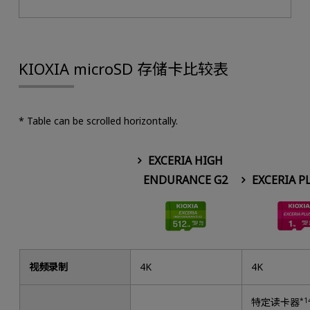
KIOXIA microSD 存储卡比较表
* Table can be scrolled horizontally.
EXCERIA HIGH
ENDURANCE G2
EXCERIA P
视频录制
4K
4K
特定读卡器
*1