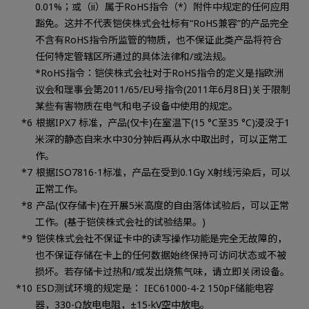
0.01%；或（ii）属于RoHS指令（*）附件中规定的任何应用
豁免。这并不代表铠侠株式会社标有“RoHS兼容”的产品完全
不含有RoHS指令所监管的物质，也不保证此类产品将符合
任何特定管辖区所通过的具体法律和/或法规。
*RoHS指令：铠侠株式会社对于RoHS指令的定义是指欧洲
议会和理事会第2011/65/EU号指令(2011年6月8日)关于限制
某些有害物质在电气和电子设备中使用的规定。
根据IPX7 标准，产品(仅卡)在室温下(15 °C至35 °C)浸没于1
米深的静态自来水中30分钟后再从水中取出时，可以正常工
作。
根据ISO7816-1标准，产品在受到0.1Gy X射线污染后，可以
正常工作。
产品(仅存储卡)在开展5米高度的自由落体试验后，可以正常
工作。(基于铠侠株式会社的试验结果。)
铠侠株式会社不保证卡中的读写操作功能是完全无故障的，
也不保证存储在卡上的任何数据始终保持可访问状态或不被
损坏。若存储卡过热和/或发出烧焦气味，请立即关闭设备。
ESD测试环境的规定是： IEC61000-4-2 150pF储能电容
器，330-Ω放电电阻，±15-kV空中放电。