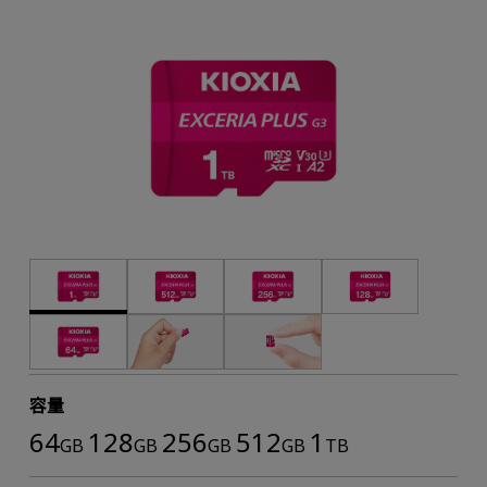
容量
64
128
256
512
1
GB
GB
GB
GB
TB