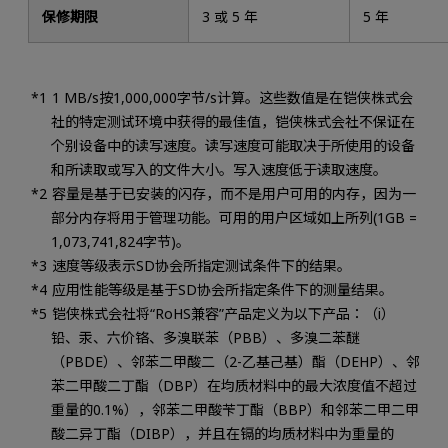
保修期限
3 或 5 年
5 年
1 MB/s按1,000,000字节/s计算。这些数值是在铠侠株式会
社的特定测试环境中获得的最佳值，铠侠株式会社不保证在
个别设备中的读写速度。读写速度可能取决于所使用的设备
和所读取或写入的文件大小。写入速度低于读取速度。
容量是基于已安装的闪存，而不是用户可用的内存，因为一
部分内存将用于管理功能。可用的用户区域如上所列(1GB =
1,073,741,824字节)。
速度等级表示SD协会所指定测试条件下的结果。
应用性能等级是基于SD协会所指定条件下的测量结果。
铠侠株式会社将“RoHS兼容”产品定义为以下产品：（i）
铅、汞、六价铬、多溴联苯（PBB）、多溴二苯醚
（PBDE）、邻苯二甲酸二（2-乙基己基）酯（DEHP）、邻
苯二甲酸二丁酯（DBP）在均质材料中的最大浓度值不超过
重量的0.1%），邻苯二甲酸苄丁酯（BBP）和邻苯二甲二甲
酸二异丁酯（DIBP），并且在镉的均质材料中为重量的