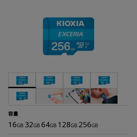
容量
16
32
64
128
256
GB
GB
GB
GB
GB