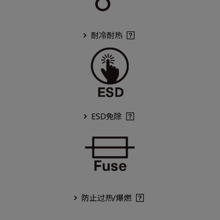
耐冷耐热
ESD免除
防止过热/爆燃