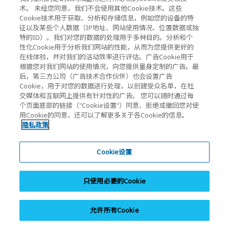
KIOXIA Holdings Corporation Home
术。 未经您同意，我们不会使用其他Cookie技术。这些
Cookie技术用于获取、分析和存储信息，例如您的设备的特
投资人关系
征以及某些个人数据（IP地址、网站使用情况、位置数据或独
特的ID）。我们对您的数据的处理用于多种目的。分析和个
性化Cookie用于分析我们网站的性能，从而为您提供更好的
在线体验，并对我们的活动效率进行评估。广告Cookie用于
根据您对我们网站的使用情况，向您提供量身定制的广告。最
后，第三方公司（广告技术合作伙伴）也会设置广告
Cookie，用于对您的数据进行处理，以创建受众名单，在社
交媒体和互联网上提供有针对性的广告。 您可以随时通过每
个页面底部的链接（"Cookie设置"）同意、拒绝或撤回您对使
隐私政策
用Cookie的同意，还可以了解更多关于各Cookie的信息。
Cookie设置
隐私政策
网站使用须知
Cookie设置
注册商标
平行进口和假冒产品
只使用必要的Cookie
网站地图
沪ICP备14023893号-9
沪公网安备31010602005476号
允许所有Cookie
Copyright © 2026 KIOXIA (China) Co., Ltd. All Rights Reserved.