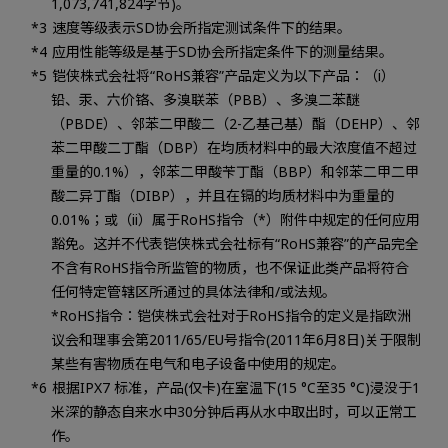
1,073,741,824字节)。
速度等级表示SD协会所指定测试条件下的结果。
应用性能等级是基于SD协会所指定条件下的测量结果。
铠侠株式会社将“RoHS兼容”产品定义为以下产品：（i）
铅、汞、六价铬、多溴联苯（PBB）、多溴二苯醚
（PBDE）、邻苯二甲酸二（2-乙基己基）酯（DEHP）、邻
苯二甲酸二丁酯（DBP）在均质材料中的最大浓度值不超过
重量的0.1%），邻苯二甲酸苄丁酯（BBP）和邻苯二甲二甲
酸二异丁酯（DIBP），并且在镉的均质材料中为重量的
0.01%；或（ii）属于RoHS指令（*）附件中规定的任何应用
豁免。这并不代表铠侠株式会社标有“RoHS兼容”的产品完全
不含有RoHS指令所监管的物质，也不保证此类产品将符合
任何特定管辖区所通过的具体法律和/或法规。
*RoHS指令：铠侠株式会社对于RoHS指令的定义是指欧洲
议会和理事会第2011/65/EU号指令(2011年6月8日)关于限制
某些有害物质在电气和电子设备中使用的规定。
根据IPX7 标准，产品(仅卡)在室温下(15 °C至35 °C)浸没于1
米深的静态自来水中30分钟后再从水中取出时，可以正常工
作。