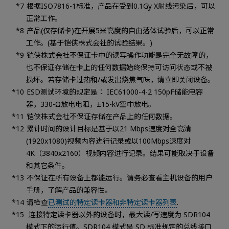
根据ISO7816-1标准，产品在受到0.1Gy X射线污染后，可以
正常工作。
产品(仅存储卡)在开展5米高度的自由落体试验后，可以正常
工作。(基于铠侠株式会社的试验结果。)
铠侠株式会社不保证卡中的读写操作功能是完全无故障的，
也不保证存储在卡上的任何数据始终保持可访问状态或不被
损坏。若存储卡过热和/或发出烧焦气味，请立即关闭设备。
ESD测试环境的规定是： IEC61000-4-2 150pF储能电容
器，330-Ω放电电阻，±15-kV空中放电。
铠侠株式会社不保证存储在产品上的任何数据。
累计时间的设计目标是基于以21 Mbps速度对全高清
(1920x1080)视频内容进行记录或以100Mbps速度对
4K（3840x2160）视频内容进行记录。结果可能取决于设备
和其它条件。
不保证在所有设备上都能运行。请务必查看主机设备的用户
手册，了解产品的兼容性。
请检查
已测试的特定读卡器和非特定读卡器列表
.
连接特定读卡器以外的设备时，最大读/写速度为 SDR104
模式下的运行值。SDR104 模式是 SD 标准规定的总线接口