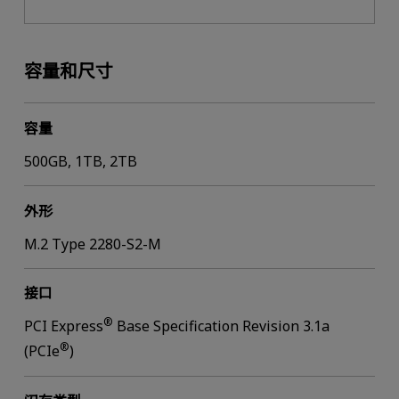
容量和尺寸
容量
500GB, 1TB, 2TB
外形
M.2 Type 2280-S2-M
接口
®
PCI Express
Base Specification Revision 3.1a
®
(PCIe
)