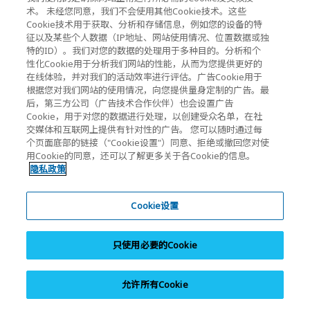
术。 未经您同意，我们不会使用其他Cookie技术。这些
Cookie技术用于获取、分析和存储信息，例如您的设备的特
Icon definitions:
征以及某些个人数据（IP地址、网站使用情况、位置数据或独
特的ID）。我们对您的数据的处理用于多种目的。分析和个
A new window will open.
性化Cookie用于分析我们网站的性能，从而为您提供更好的
在线体验，并对我们的活动效率进行评估。广告Cookie用于
PDF will open in a new window.
根据您对我们网站的使用情况，向您提供量身定制的广告。最
A modal window will open.
后，第三方公司（广告技术合作伙伴）也会设置广告
Cookie，用于对您的数据进行处理，以创建受众名单，在社
交媒体和互联网上提供有针对性的广告。 您可以随时通过每
个页面底部的链接（"Cookie设置"）同意、拒绝或撤回您对使
新闻
用Cookie的同意，还可以了解更多关于各Cookie的信息。
隐私政策
联系我们
Cookie设置
KIOXIA Holdings Corporation (公司集团信息/投
只使用必要的Cookie
资人关系)
KIOXIA Holdings Corporation Home
允许所有Cookie
投资人关系