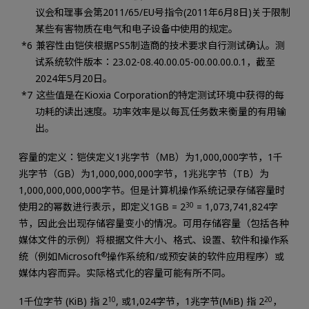
议会和理事会第2011/65/EU号指令(2011年6月8日)关于限制
某些有害物质在电气和电子设备中使用的规定。
兼容性由铠侠根据PS5制造商的技术要求自行测试确认。测
试系统软件版本：23.02-08.40.00.05-00.00.00.0.1，截至
2024年5月20日。
这些值是在Kioxia Corporation的特定测试环境中获得的每
功耗的读出速度。功率效率是以每瓦任务数来衡量的有用输
出。
容量的定义：铠侠定义1兆字节（MB）为1,000,000字节，1千
兆字节（GB）为1,000,000,000字节，1兆兆字节（TB）为
1,000,000,000,000字节。但是计算机操作系统记录存储容量时
使用2的幂数进行表示，即定义1GB = 2
30
= 1,073,741,824字
节，因此会出现存储容量变小的情况。可用存储容量（包括各种
媒体文件的示例）将根据文件大小、格式、设置、软件和操作系
统（例如Microsoft
®
操作系统和/或预安装的软件应用程序）或
媒体内容而异。实际格式化的容量可能有所不同。
1千位字节 (KiB) 指 2
10
, 或1,024字节，1兆字节(MiB) 指 2
20
，