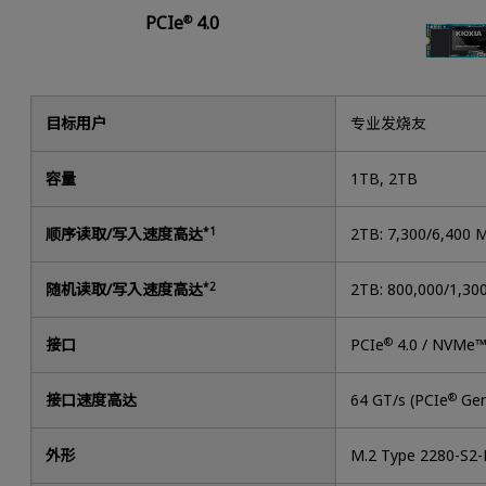
PCIe
4.0
®
目标用户
专业发烧友
容量
1TB, 2TB
顺序读取/写入速度高达
*1
2TB: 7,300/6,400 
随机读取/写入速度高达
*2
2TB: 800,000/1,30
接口
PCIe
®
4.0 / NVMe™
接口速度高达
64 GT/s (PCIe
®
Gen
外形
M.2 Type 2280-S2