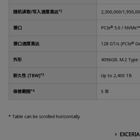
随机读取/写入速度高达
*2
2,300,000/1,950,0
接口
PCIe
®
5.0 / NVMe™
接口速度高达
128 GT/s (PCIe
®
Ge
外形
4096GB: M.2 Type
耐久性 (TBW)
*3
Up to 2,400 TB
保修期限
*4
5 年
* Table can be scrolled horizontally.
EXCERIA