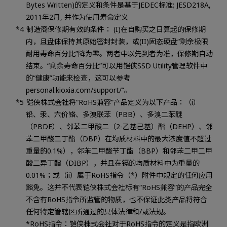
Bytes Written)的定义和条件是基于JEDEC标准; JESD218A,
2011年2月, 并作为使用寿命定义
制造商保修期有效的条件： (I)在自购买之日算起的保修期
内，且盘体保持其原始密封封装，或(II)固态硬盘“剩余极限
耐用寿命百分比”降为零。两者中以先到者为准，保修期自动
结束。“剩余寿命百分比”可以用铠侠SSD Utility管理软件中
的“健康”功能来检查，这可以参考
personal.kioxia.com/support/”。
铠侠株式会社将“RoHS兼容”产品定义为以下产品：（i）
铅、汞、六价铬、多溴联苯（PBB）、多溴二苯醚
（PBDE）、邻苯二甲酸二（2-乙基己基）酯（DEHP）、邻
苯二甲酸二丁酯（DBP）在均质材料中的最大浓度值不超过
重量的0.1%），邻苯二甲酸苄丁酯（BBP）和邻苯二甲二甲
酸二异丁酯（DIBP），并且在镉的均质材料中为重量的
0.01%；或（ii）属于RoHS指令（*）附件中规定的任何应用
豁免。这并不代表铠侠株式会社标有“RoHS兼容”的产品完全
不含有RoHS指令所监管的物质，也不保证此类产品将符合
任何特定管辖区所通过的具体法律和/或法规。
*RoHS指令：铠侠株式会社对于RoHS指令的定义是指欧洲