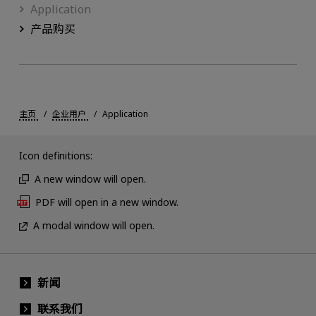
Application
产品购买
主页
企业用户
Application
Icon definitions:
A new window will open.
PDF will open in a new window.
A modal window will open.
新闻
联系我们