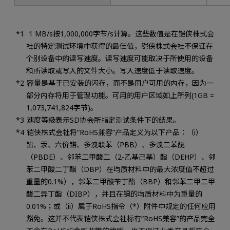
1 MB/s按1,000,000字节/s计算。这些数值是在铠侠株式会
社的特定测试环境中获得的最佳值，铠侠株式会社不保证在
个别设备中的读写速度。读写速度可能取决于所使用的设备
和所读取或写入的文件大小。写入速度低于读取速度。
容量是基于已安装的闪存，而不是用户可用的内存，因为一
部分内存将用于管理功能。可用的用户区域如上所列(1GB =
1,073,741,824字节)。
速度等级表示SD协会所指定测试条件下的结果。
铠侠株式会社将“RoHS兼容”产品定义为以下产品：（i）
铅、汞、六价铬、多溴联苯（PBB）、多溴二苯醚
（PBDE）、邻苯二甲酸二（2-乙基己基）酯（DEHP）、邻
苯二甲酸二丁酯（DBP）在均质材料中的最大浓度值不超过
重量的0.1%），邻苯二甲酸苄丁酯（BBP）和邻苯二甲二甲
酸二异丁酯（DIBP），并且在镉的均质材料中为重量的
0.01%；或（ii）属于RoHS指令（*）附件中规定的任何应用
豁免。这并不代表铠侠株式会社标有“RoHS兼容”的产品完全