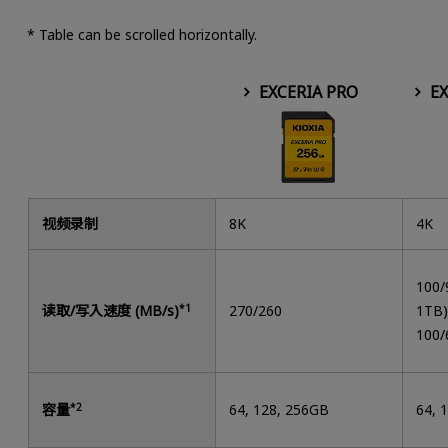
* Table can be scrolled horizontally.
EXCERIA PRO
EX
视频录制
8K
4K
100/
读取/写入速度 (MB/s)
*1
270/260
1TB
100/
容量
*2
64, 128, 256GB
64, 