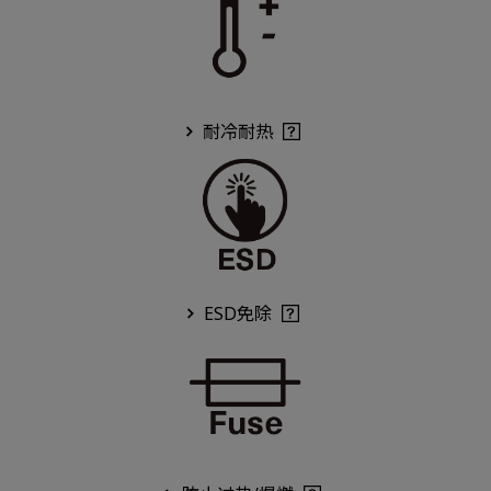
耐冷耐热
ESD免除