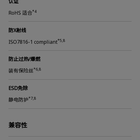
认证
*4
RoHS 适合
防X射线
*5,8
ISO7816-1 compliant
防止过热/爆燃
*6,8
装有保险丝
ESD免除
*7,8
静电防护
兼容性