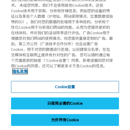
KIOXIA Holdings Corporation Home
术。 未经您同意，我们不会使用其他Cookie技术。这些
Cookie技术用于获取、分析和存储信息，例如您的设备的特
投资人关系
征以及某些个人数据（IP地址、网站使用情况、位置数据或独
特的ID）。我们对您的数据的处理用于多种目的。分析和个
性化Cookie用于分析我们网站的性能，从而为您提供更好的
在线体验，并对我们的活动效率进行评估。广告Cookie用于
根据您对我们网站的使用情况，向您提供量身定制的广告。最
后，第三方公司（广告技术合作伙伴）也会设置广告
Cookie，用于对您的数据进行处理，以创建受众名单，在社
交媒体和互联网上提供有针对性的广告。 您可以随时通过每
隐私政策
个页面底部的链接（"Cookie设置"）同意、拒绝或撤回您对使
用Cookie的同意，还可以了解更多关于各Cookie的信息。
Cookie设置
隐私政策
网站使用须知
Cookie设置
注册商标
平行进口和假冒产品
只使用必要的Cookie
网站地图
沪ICP备14023893号-9
沪公网安备31010602005476号
允许所有Cookie
Copyright © 2026 KIOXIA (China) Co., Ltd. All Rights Reserved.