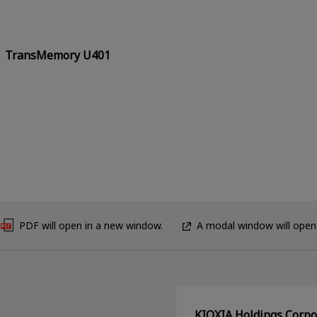
TransMemory U401
PDF will open in a new window.
A modal window will open
KIOXIA Holdings C