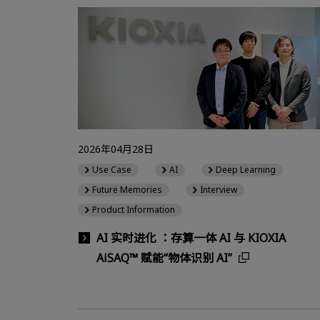
2026年04月28日
Use Case
AI
Deep Learning
Future Memories
Interview
Product Information
AI 实时进化 ：存算一体 AI 与 KIOXIA
AiSAQ™ 赋能“物体识别 AI”