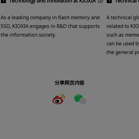
Technology and Innovation at KIOXIA
Technical 
As a leading company in flash memory and
A technical gl
SSD, KIOXIA engages in R&D that supports
related to KI
the information society.
such as memor
can be used b
the general pu
分享网页内容