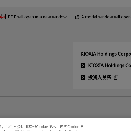
PDF will open in a new window.
A modal window will open
KIOXIA Holdings C
KIOXIA Holdings C
投资人关系
我们不会使用其他Cookie技术。这些Cookie技