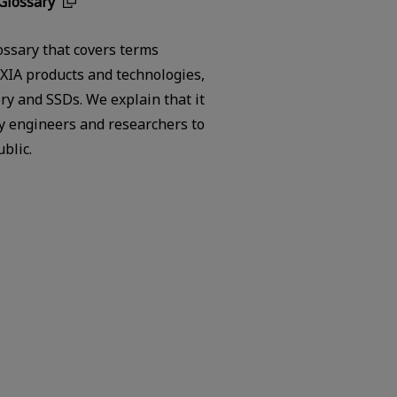
Glossary
ossary that covers terms
OXIA products and technologies,
y and SSDs. We explain that it
y engineers and researchers to
blic.