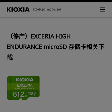
KIOXIA (China) Co., Ltd.
（停产）EXCERIA HIGH
ENDURANCE microSD 存储卡相关下
载