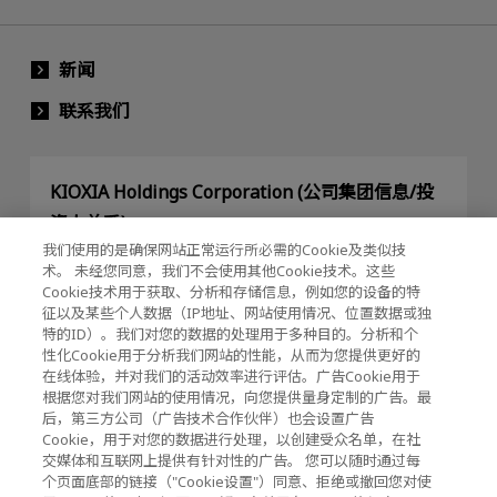
新闻
联系我们
KIOXIA Holdings Corporation (公司集团信息/投
资人关系)
我们使用的是确保网站正常运行所必需的Cookie及类似技
KIOXIA Holdings Corporation Home
术。 未经您同意，我们不会使用其他Cookie技术。这些
Cookie技术用于获取、分析和存储信息，例如您的设备的特
投资人关系
征以及某些个人数据（IP地址、网站使用情况、位置数据或独
特的ID）。我们对您的数据的处理用于多种目的。分析和个
性化Cookie用于分析我们网站的性能，从而为您提供更好的
在线体验，并对我们的活动效率进行评估。广告Cookie用于
根据您对我们网站的使用情况，向您提供量身定制的广告。最
后，第三方公司（广告技术合作伙伴）也会设置广告
Cookie，用于对您的数据进行处理，以创建受众名单，在社
交媒体和互联网上提供有针对性的广告。 您可以随时通过每
隐私政策
个页面底部的链接（"Cookie设置"）同意、拒绝或撤回您对使