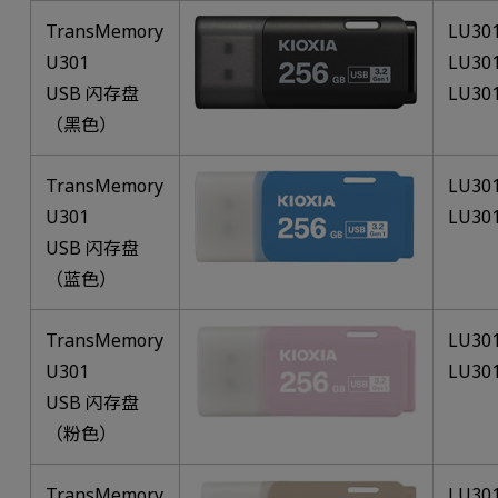
TransMemory
LU30
U301
LU30
USB 闪存盘
LU30
（黑色）
TransMemory
LU30
U301
LU30
USB 闪存盘
（蓝色）
TransMemory
LU30
U301
LU30
USB 闪存盘
（粉色）
TransMemory
LU30