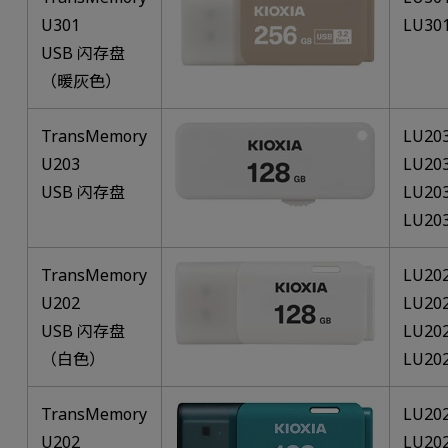
U301
LU30
USB 闪存盘
（暖灰色）
TransMemory
LU20
U203
LU20
USB 闪存盘
LU20
LU20
TransMemory
LU20
U202
LU20
USB 闪存盘
LU20
（白色）
LU20
TransMemory
LU20
U202
LU20