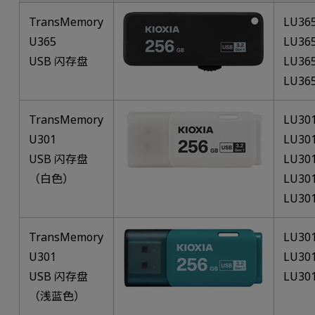
TransMemory
LU36
U365
LU36
USB 闪存盘
LU36
LU36
TransMemory
LU30
U301
LU30
USB 闪存盘
LU30
（白色）
LU30
LU30
TransMemory
LU30
U301
LU30
USB 闪存盘
LU30
（浅蓝色）