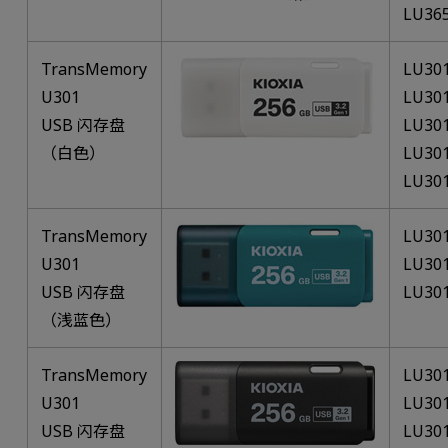
LU36
TransMemory
LU30
U301
LU30
USB 闪存盘
LU30
（白色）
LU30
LU30
TransMemory
LU30
U301
LU30
USB 闪存盘
LU30
（浅蓝色）
TransMemory
LU30
U301
LU30
USB 闪存盘
LU30