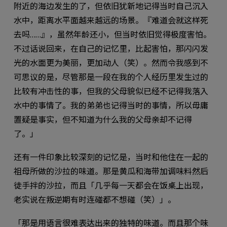
附近的海边发生的了，但依旧犹新地记得当时自己沉入
水中，距离水平面越来越远的场景。『难道会就这样死
去吗……』，虽然年龄还小，但当时依旧觉得极度害怕。
不过话说回来，在自己的记忆里，比起害怕，那闪闪发
光的水面更为美丽，更加动人（笑）。然而令我感到不
可思议的是，尽管那是一段在我的个人经历里发生过的
比较有冲击性的事，但我的父母貌似已经不记得我落入
水中的事情了。我的弟弟也记得当时的事情，所以毋庸
置疑是事实，但不知道为什么我的父母亲却不记得
了。」
还有一件印象比较深刻的记忆是，当时和他住在一起的
祖母所做的沙拉的味道。那是黄瓜和海带加调味料然后
徒手拌的沙拉，而且「几乎每一天都会在饭桌上出现，
老实说在叛逆期有时连碰都不想碰（笑）」。
「那是用语言很难表达出来的独特的味道。而且那个味