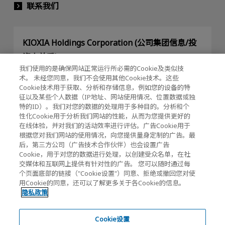
联系我们
KIOXIA Holdings Corporation (公司集团信息/投
资人关系)
我们使用的是确保网站正常运行所必需的Cookie及类似技
KIOXIA Holdings Corporation Home
术。 未经您同意，我们不会使用其他Cookie技术。这些
Cookie技术用于获取、分析和存储信息，例如您的设备的特
投资人关系
征以及某些个人数据（IP地址、网站使用情况、位置数据或独
特的ID）。我们对您的数据的处理用于多种目的。分析和个
性化Cookie用于分析我们网站的性能，从而为您提供更好的
在线体验，并对我们的活动效率进行评估。广告Cookie用于
根据您对我们网站的使用情况，向您提供量身定制的广告。最
后，第三方公司（广告技术合作伙伴）也会设置广告
Cookie，用于对您的数据进行处理，以创建受众名单，在社
交媒体和互联网上提供有针对性的广告。 您可以随时通过每
隐私政策
个页面底部的链接（"Cookie设置"）同意、拒绝或撤回您对使
用Cookie的同意，还可以了解更多关于各Cookie的信息。
Cookie设置
隐私政策
网站使用须知
Cookie设置
注册商标